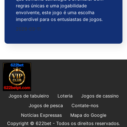
regras únicas e uma jogabilidade
envolvente, este jogo é uma escolha
imperdível para os entusiastas de jogos.
2026-03-11
Jogos de tabuleiro
Loteria
Jogos de cassino
Jogos de pesca
Contate-nos
Notícias Expressas
Mapa do Google
Copyright © 622bet - Todos os direitos reservados.