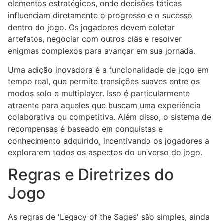
elementos estratégicos, onde decisões táticas
influenciam diretamente o progresso e o sucesso
dentro do jogo. Os jogadores devem coletar
artefatos, negociar com outros clãs e resolver
enigmas complexos para avançar em sua jornada.
Uma adição inovadora é a funcionalidade de jogo em
tempo real, que permite transições suaves entre os
modos solo e multiplayer. Isso é particularmente
atraente para aqueles que buscam uma experiência
colaborativa ou competitiva. Além disso, o sistema de
recompensas é baseado em conquistas e
conhecimento adquirido, incentivando os jogadores a
explorarem todos os aspectos do universo do jogo.
Regras e Diretrizes do
Jogo
As regras de 'Legacy of the Sages' são simples, ainda