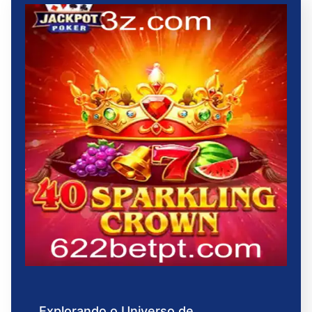
Explorando o Universo de