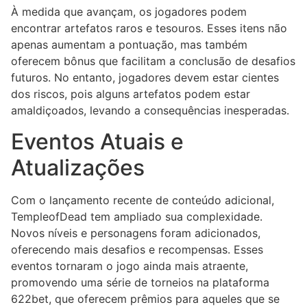
À medida que avançam, os jogadores podem
encontrar artefatos raros e tesouros. Esses itens não
apenas aumentam a pontuação, mas também
oferecem bônus que facilitam a conclusão de desafios
futuros. No entanto, jogadores devem estar cientes
dos riscos, pois alguns artefatos podem estar
amaldiçoados, levando a consequências inesperadas.
Eventos Atuais e
Atualizações
Com o lançamento recente de conteúdo adicional,
TempleofDead tem ampliado sua complexidade.
Novos níveis e personagens foram adicionados,
oferecendo mais desafios e recompensas. Esses
eventos tornaram o jogo ainda mais atraente,
promovendo uma série de torneios na plataforma
622bet, que oferecem prêmios para aqueles que se