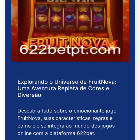
Explorando o Universo de FruitNova:
Uma Aventura Repleta de Cores e
Diversão
Descubra tudo sobre o emocionante jogo
FruitNova, suas características, regras e
como ele se integra ao mundo dos jogos
online com a plataforma 622bet.