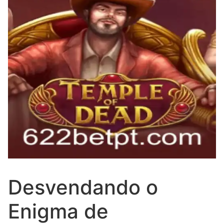
Desvendando o
Enigma de