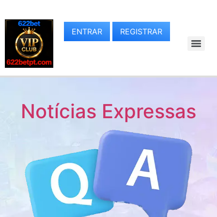
ENTRAR
REGISTRAR
Notícias Expressas