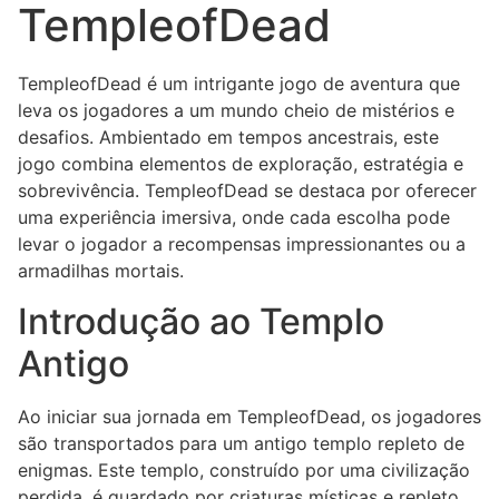
TempleofDead
TempleofDead é um intrigante jogo de aventura que
leva os jogadores a um mundo cheio de mistérios e
desafios. Ambientado em tempos ancestrais, este
jogo combina elementos de exploração, estratégia e
sobrevivência. TempleofDead se destaca por oferecer
uma experiência imersiva, onde cada escolha pode
levar o jogador a recompensas impressionantes ou a
armadilhas mortais.
Introdução ao Templo
Antigo
Ao iniciar sua jornada em TempleofDead, os jogadores
são transportados para um antigo templo repleto de
enigmas. Este templo, construído por uma civilização
perdida, é guardado por criaturas místicas e repleto